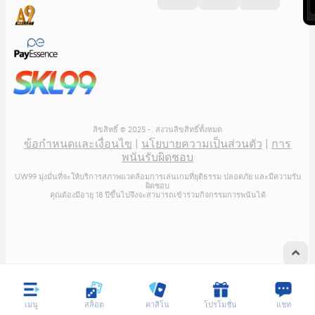
ลิขสิทธิ์ © 2025 -. สงวนลิขสิทธิ์ทั้งหมด
ข้อกำหนดและเงื่อนไข
|
นโยบายความเป็นส่วนตัว
|
การ
พนันรับผิดชอบ
UW99 มุ่งมั่นที่จะให้บริการสภาพแวดล้อมการเล่นเกมที่ยุติธรรม ปลอดภัย และมีความรับ
ผิดชอบ
คุณต้องมีอายุ 18 ปีขึ้นไปจึงจะสามารถเข้าร่วมกิจกรรมการพนันได้
เมนู
สล็อต
คาสิโน
โปรโมชั่น
แชท