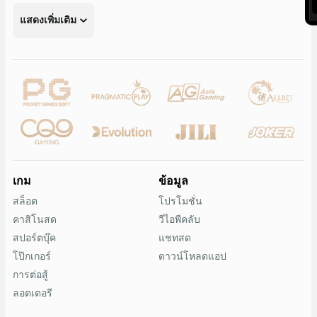
ไม่ว่าคุณจะเป็นผู้เริ่มต้นหรือมือโปร คุณอาจต้องการเข้าสู่โลกการ
แสดงเพิ่มเติม
พนันที่น่าตื่นเต้น หรือพยายามเพิ่มเงินรางวัลของคุณ ไม่ว่าคุณจะ
เดิมพันในสถานที่จริงในเกมเบสบอลหรือฟุตบอลสด หรือเดิมพัน
ออนไลน์จากบ้านของคุณ คุณจะเริ่มชนะได้อย่างไร? สิ่งที่คุณต้อง
มีคือโชค ความเชื่อมั่นในนักกีฬา หรือในตัวคุณเอง และหวังว่าเงิน
ของคุณอยู่ในสระที่ถูกต้อง ฟังดูใช่ไหม? ไม่ มันไม่จำกัดแค่สิ่งนั้น
สำหรับผู้อ่านที่รักโชคดี เราจะเผยความลับในการเป็นนักเดิมพัน
กีฬาที่เก่งเพื่อให้คุณสามารถรับเงินก้อนใหญ่ที่ UW99!
ทำไมนักพนันหลายคนถึงกลายเป็นเศรษฐีผ่านการเดิม
พันกีฬาในไทย?
เกม
ข้อมูล
การพนันเป็นธุรกิจที่มีความเสี่ยง แต่ก็เป็นรูปแบบความเสี่ยงสูง
สล็อต
โปรโมชั่น
และผลตอบแทนสูง ความเสี่ยงนี้สร้างความตื่นเต้นและผลักดันให้
คาสิโนสด
วีไอพีคลับ
เราวางเดิมพันเพื่อหวังรวยกว่าปีที่ผ่านมา ผู้เล่นสามารถเดิมพัน
สปอร์ตบุ๊ค
แชทสด
แบบเต็มที่หรือใช้กลยุทธ์ ซึ่งส่วนใหญ่ทำให้เกิดเศรษฐี การใช้
โป๊กเกอร์
ดาวน์โหลดแอป
กลยุทธ์ที่เหมาะสมและเดิมพันในจำนวนที่สมเหตุสมผล คุณก็อาจ
ได้รับเงินจำนวนมากเช่นกัน
การต่อสู้
ลอตเตอรี
สิ่งที่สำคัญคือการรักษาความเย็น การควบคุมอารมณ์เป็นสิ่งที่แยก
นักพนันมือสมัครเล่นออกจากมืออาชีพ มืออาชีพทำให้การเดิมพัน