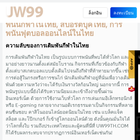
ล็อกอิน
ลงทะเบียน
การเดิมพันกีฬาออนไลน์ในไทย, การ
พนันกีฬาในไทย, สปอร์ตบุ๊คไทย, การ
พนันฟุตบอลออนไลน์ในไทย
ความลับของการเดิมพันกีฬาในไทย
การเดิมพันกีฬาในไทย เป็นรูปแบบการพนันที่พบได้ทั่วโลก และมี
มาอย่างยาวนานตั้งแต่สมัยโบราณ กิจกรรมที่เกี่ยวข้องกับกีฬา
ตั้งแต่บาสเกตบอลแบบดั้งเดิมไปจนถึงกีฬาที่ท้าทายมากขึ้น เช่น
การต่อสู้ในกรงหรือการชนไก่ นักเดิมพันกีฬาอยู่ที่นั่นเพื่อวางเดิม
พันด้วยความหวังว่าจะได้รับเงินรางวัลก้อนใหญ่ นอกจากนี้ การ
พนันรูปแบบนี้ยังได้รับความนิยมและเข้าถึงง่ายขึ้นผ่าน
อินเทอร์เน็ต ด้วยการใช้งานเว็บทั่วโลก การเล่นเกมอิเล็กทรอนิกส์
หรือ E-gaming กลายจากงานอดิเรกธรรมดาเป็นกิจกรรมที่หลาย
คนชื่นชอบ คาสิโนออนไลน์ยอดนิยมในไทย เช่น แบล็คแจ็ค
สล็อต และโป๊กเกอร์ ก็เข้าสู่โลกออนไลน์ด้วย ดังนั้นคุณมั่นใจได้
ว่าโลกทั้งใบ รวมถึงประเทศไทยและผู้คนที่นี่ที่ UW99TH.COM
ก็ได้รับผลกระทบจากปรากฏการณ์อินเทอร์เน็ตเช่นกัน!