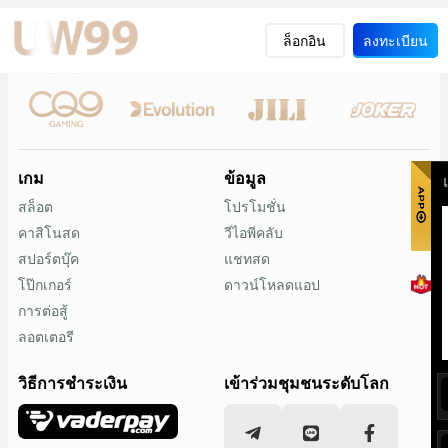
ล็อกอิน
ล็อกอิน
ลงทะเบียน
ลงทะเบียน
เกม
ข้อมูล
สล็อต
โปรโมชั่น
คาสิโนสด
วีไอพีคลับ
สปอร์ตบุ๊ค
แชทสด
โป๊กเกอร์
ดาวน์โหลดแอป
การต่อสู้
ลอตเตอรี
วิธีการชำระเงิน
เข้าร่วมชุมชนระดับโลก