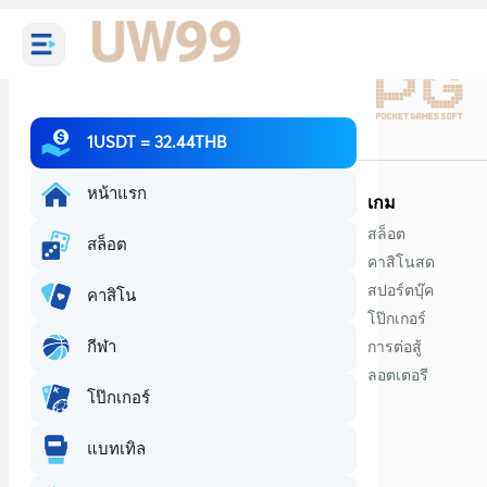
The content not exis
1USDT = 32.44THB
หน้าแรก
เกม
สล็อต
สล็อต
คาสิโนสด
สปอร์ตบุ๊ค
คาสิโน
โป๊กเกอร์
กีฬา
การต่อสู้
ลอตเตอรี
โป๊กเกอร์
แบทเทิล