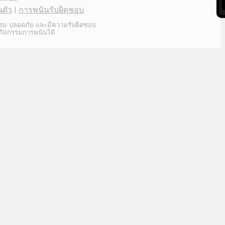
ตัว
|
การพนันรับผิดชอบ
ธรรม ปลอดภัย และมีความรับผิดชอบ
วมกิจกรรมการพนันได้