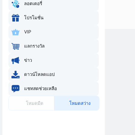
ลอตเตอรี่
โปรโมชั่น
VIP
แลกรางวัล
ข่าว
ดาวน์โหลดแอป
แชทสดช่วยเหลือ
โหมดมืด
โหมดสว่าง