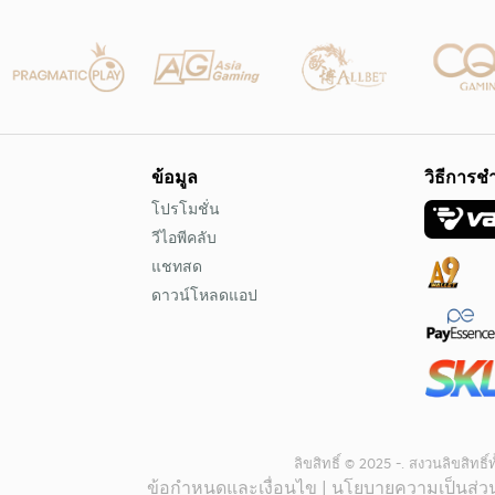
ข้อมูล
วิธีการช
โปรโมชั่น
วีไอพีคลับ
แชทสด
ดาวน์โหลดแอป
ลิขสิทธิ์ © 2025 -. สงวนลิขสิทธิ์
ข้อกำหนดและเงื่อนไข
|
นโยบายความเป็นส่วน