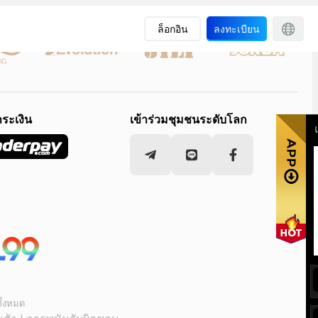
ล็อกอิน
ลงทะเบียน
ำระเงิน
เข้าร่วมชุมชนระดับโลก
ทั้งหมด