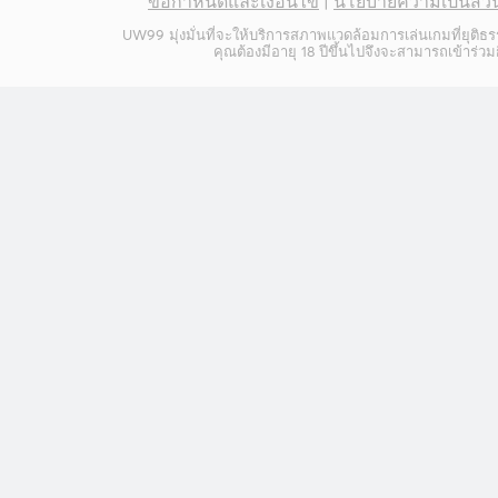
ข้อกำหนดและเงื่อนไข
|
นโยบายความเป็นส่วน
UW99 มุ่งมั่นที่จะให้บริการสภาพแวดล้อมการเล่นเกมที่ยุติ
คุณต้องมีอายุ 18 ปีขึ้นไปจึงจะสามารถเข้าร่