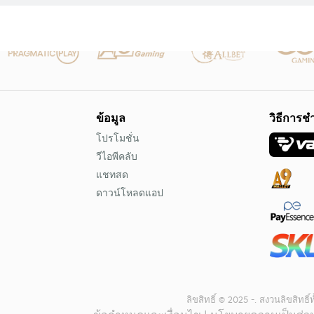
ข้อมูล
วิธีการช
โปรโมชั่น
วีไอพีคลับ
แชทสด
ดาวน์โหลดแอป
ลิขสิทธิ์ © 2025 -. สงวนลิขสิทธิ์